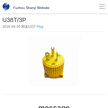

Fuzhou Shanyi Website
U38T/3P
2018-09-30
阅读1337
Plug
message