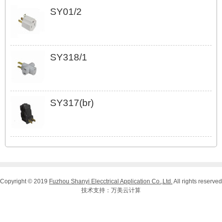
SY01/2
SY318/1
SY317(br)
Copyright © 2019
Fuzhou Shanyi Elecctrical Application Co.,Ltd.
All rights reserved
技术支持：
万美云计算